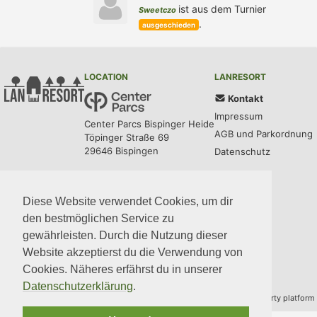
ist aus dem Turnier
Sweetczo
.
ausgeschieden
LOCATION
LANRESORT
Kontakt
Impressum
Center Parcs Bispinger Heide
AGB und Parkordnung
Töpinger Straße 69
29646 Bispingen
Datenschutz
UPDATES
COMMUNITY
MEDIA
CODE
Diese Website verwendet Cookies, um dir
den bestmöglichen Service zu
gewährleisten. Durch die Nutzung dieser
Website akzeptierst du die Verwendung von
Cookies. Näheres erfährst du in unserer
Datenschutzerklärung
.
Copyright © 2014–2026 Team LANresort · Built with
BYCEPS
– a LAN party platform