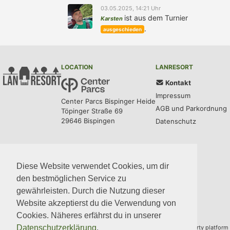
03.05.2025, 14:21 Uhr
ist aus dem Turnier
Karsten
.
ausgeschieden
LOCATION
LANRESORT
Kontakt
Impressum
Center Parcs Bispinger Heide
AGB und Parkordnung
Töpinger Straße 69
29646 Bispingen
Datenschutz
UPDATES
COMMUNITY
MEDIA
CODE
Diese Website verwendet Cookies, um dir
den bestmöglichen Service zu
gewährleisten. Durch die Nutzung dieser
Website akzeptierst du die Verwendung von
Cookies. Näheres erfährst du in unserer
Datenschutzerklärung
.
Copyright © 2014–2026 Team LANresort · Built with
BYCEPS
– a LAN party platform