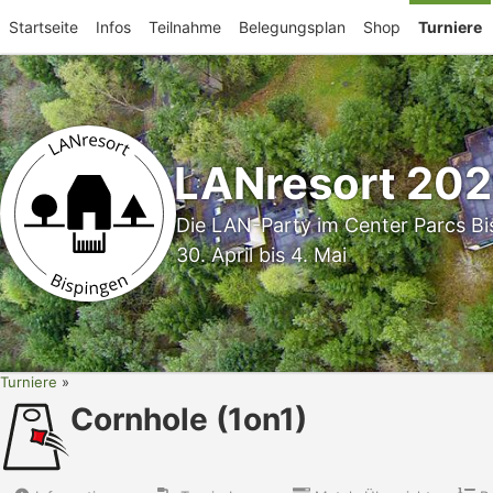
Startseite
Infos
Teilnahme
Belegungsplan
Shop
Turniere
LANresort 20
Die LAN-Party im Center Parcs Bi
30. April bis 4. Mai
Turniere
Cornhole (1on1)