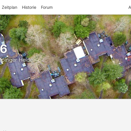
Zeitplan
Historie
Forum
A
26
spinger Heide