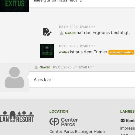
03.05.2025, 12:48 Uhr
hat das Ergebnis bestätigt.
Oke36
03.05.2025, 12:48 Uhr
ist aus dem Turnier
exitus
ausgeschieden
Oke36
03.05.2025 um 12:48 Uhr
Alles klar
LOCATION
LANRES
Kont
Impres
Center Parcs Bispinger Heide