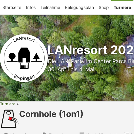
Startseite
Infos
Teilnahme
Belegungsplan
Shop
Turniere
LANresort 20
Die LAN-Party im Center Parcs Bi
30. April bis 4. Mai
Turniere
Cornhole (1on1)