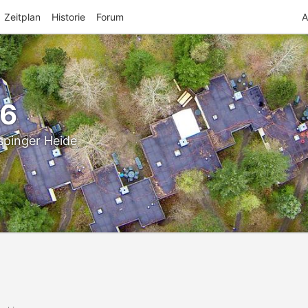
Zeitplan
Historie
Forum
A
26
spinger Heide