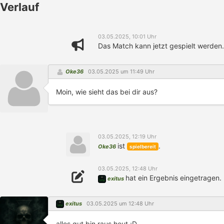
Verlauf
03.05.2025, 10:01 Uhr
Das Match kann jetzt gespielt werden.
Oke36
03.05.2025 um 11:49 Uhr
Moin, wie sieht das bei dir aus?
03.05.2025, 12:19 Uhr
ist
.
Oke36
spielbereit
03.05.2025, 12:48 Uhr
hat ein Ergebnis eingetragen.
exitus
exitus
03.05.2025 um 12:48 Uhr
alles gut bin raus heut ;D