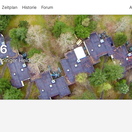
Zeitplan
Historie
Forum
A
26
spinger Heide