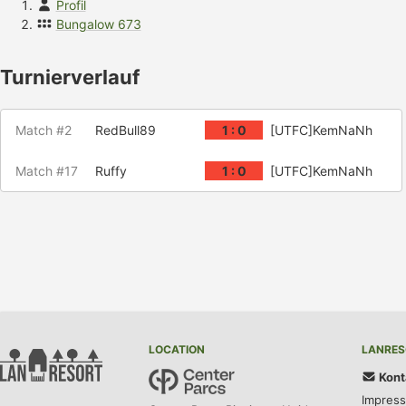
Profil
Bungalow 673
Turnierverlauf
Match #2
RedBull89
1 : 0
[UTFC]KemNaNh
Match #17
Ruffy
1 : 0
[UTFC]KemNaNh
LOCATION
LANRES
Kont
Impres