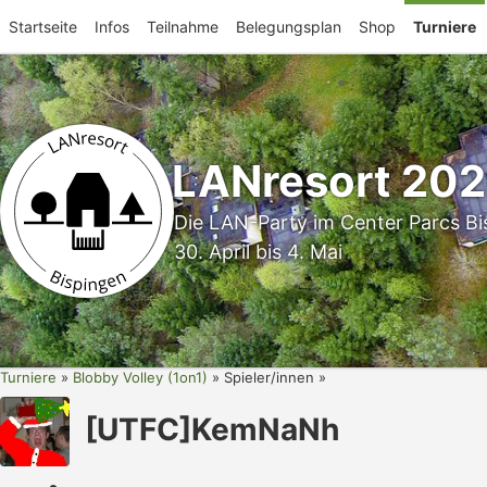
Startseite
Infos
Teilnahme
Belegungsplan
Shop
Turniere
LANresort 20
Die LAN-Party im Center Parcs Bi
30. April bis 4. Mai
Turniere
Blobby Volley (1on1)
Spieler/innen
[UTFC]KemNaNh