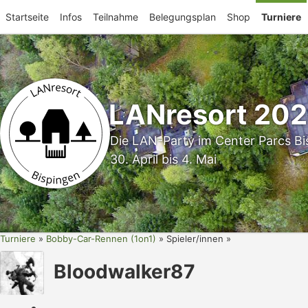
Startseite
Infos
Teilnahme
Belegungsplan
Shop
Turniere
LANresort 20
Die LAN-Party im Center Parcs Bi
30. April bis 4. Mai
Turniere
Bobby-Car-Rennen (1on1)
Spieler/innen
Bloodwalker87