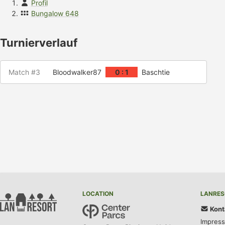
Profil
Bungalow 648
Turnierverlauf
Match #3
Bloodwalker87
0 : 1
Baschtie
LOCATION
LANRES
Kont
Impres