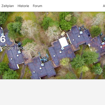
Zeitplan
Historie
Forum
A
26
spinger Heide