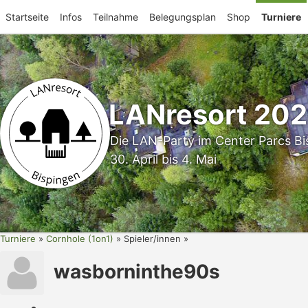
Startseite
Infos
Teilnahme
Belegungsplan
Shop
Turniere
LANresort 20
Die LAN-Party im Center Parcs Bi
30. April bis 4. Mai
Turniere
Cornhole (1on1)
Spieler/innen
wasborninthe90s