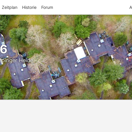
Zeitplan
Historie
Forum
A
26
spinger Heide