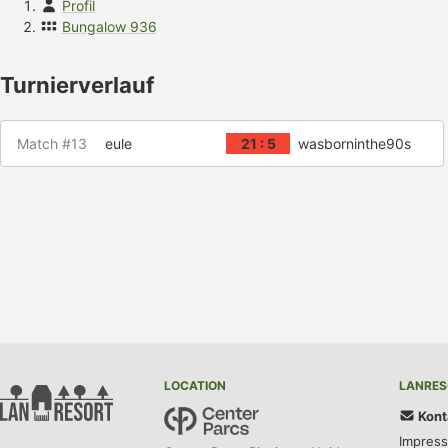
Profil
Bungalow 936
Turnierverlauf
Match #13
eule
21 : 5
wasborninthe90s
LOCATION
LANRES
Kont
Impres