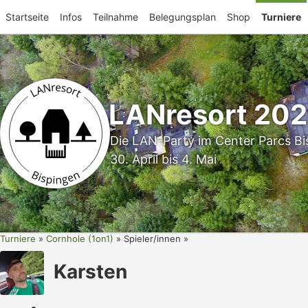
Startseite
Infos
Teilnahme
Belegungsplan
Shop
Turniere
LANresort 20
Die LAN-Party im Center Parcs Bi
30. April bis 4. Mai
Turniere
Cornhole (1on1)
Spieler/innen
Karsten