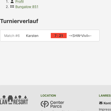
Profil
Bungalow 851
Turnierverlauf
Match #6
Karsten
7 : 21
-=SHW-Vivil=-
LOCATION
LANRES
Kont
Impres