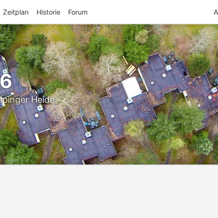
Zeitplan
Historie
Forum
A
26
spinger Heide