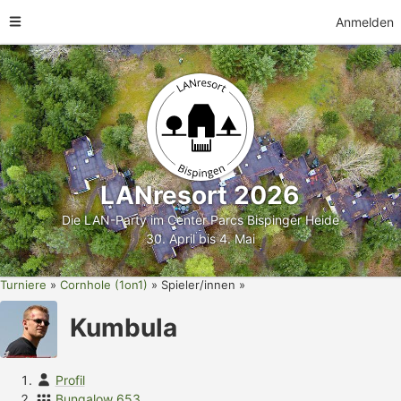
Anmelden
LANresort 2026
Die LAN-Party im Center Parcs Bispinger Heide
30. April bis 4. Mai
Turniere
Cornhole (1on1)
Spieler/innen
Kumbula
Profil
Bungalow 653