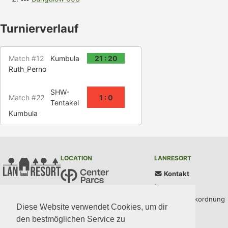
Turnierverlauf
Match #12
Kumbula
21 : 20
Ruth_Perno
SHW-
Match #22
1 : 0
Tentakel
Kumbula
LOCATION
LANRESORT
Kontakt
Impressum
Center Parcs Bispinger Heide
AGB und Parkordnung
Töpinger Straße 69
Diese Website verwendet Cookies, um dir
29646 Bispingen
Datenschutz
den bestmöglichen Service zu