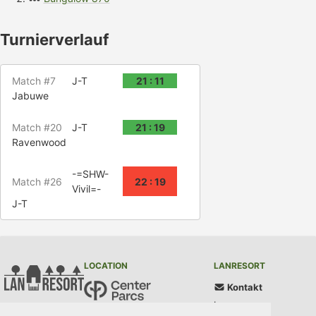
Turnierverlauf
Match #7
J-T
21 : 11
Jabuwe
Match #20
J-T
21 : 19
Ravenwood
-=SHW-
Match #26
22 : 19
Vivil=-
J-T
LOCATION
LANRESORT
Kontakt
Impressum
Center Parcs Bispinger Heide