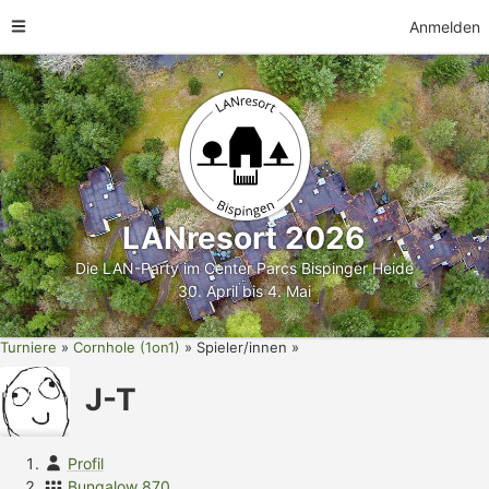
Anmelden
LANresort 2026
Die LAN-Party im Center Parcs Bispinger Heide
30. April bis 4. Mai
Turniere
Cornhole (1on1)
Spieler/innen
J-T
Profil
Bungalow 870