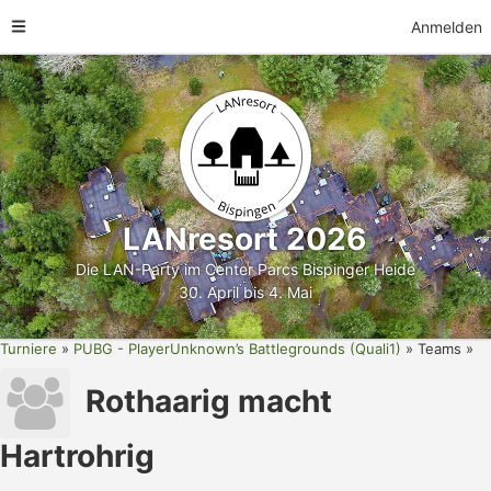
Anmelden
LANresort 2026
Die LAN-Party im Center Parcs Bispinger Heide
30. April bis 4. Mai
Turniere
PUBG - PlayerUnknown’s Battlegrounds (Quali1)
Teams
Rothaarig macht
Hartrohrig