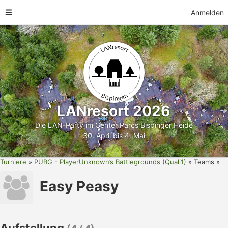
Anmelden
LANresort 2026
Die LAN-Party im Center Parcs Bispinger Heide
30. April bis 4. Mai
Turniere
PUBG - PlayerUnknown’s Battlegrounds (Quali1)
Teams
Easy Peasy