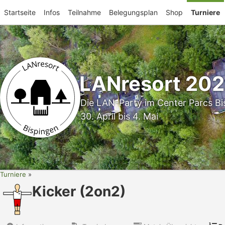
Startseite
Infos
Teilnahme
Belegungsplan
Shop
Turniere
LANresort 20
Die LAN-Party im Center Parcs Bi
30. April bis 4. Mai
Turniere
Kicker (2on2)