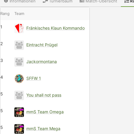
Informationen
Turnierbaum
Match-Übersicht
Ra
Rang
Team
1
Fränkisches Klaun Kommando
2
Eintracht Prügel
3
Jackormontana
4
SFFW 1
5
You shall not pass
5
mmS Team Omega
5
mmS Team Mega