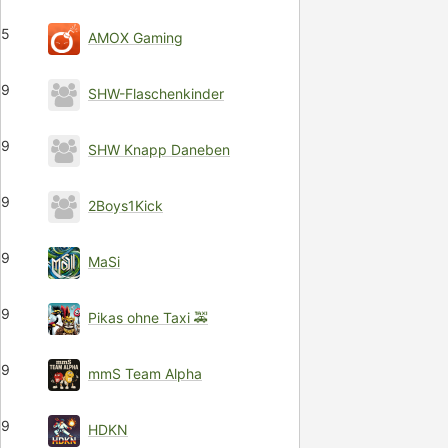
5
AMOX Gaming
9
SHW-Flaschenkinder
9
SHW Knapp Daneben
9
2Boys1Kick
9
MaSi
9
Pikas ohne Taxi 🚕
9
mmS Team Alpha
9
HDKN