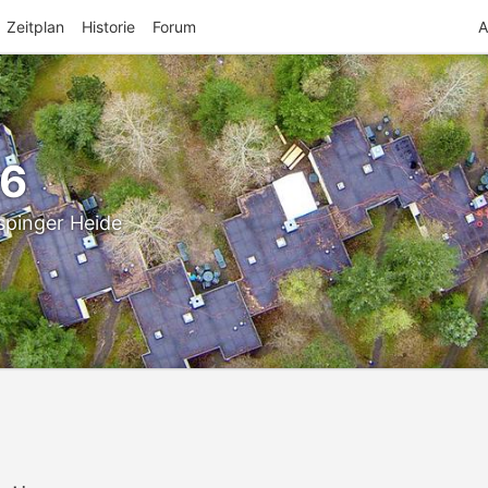
Zeitplan
Historie
Forum
A
26
spinger Heide