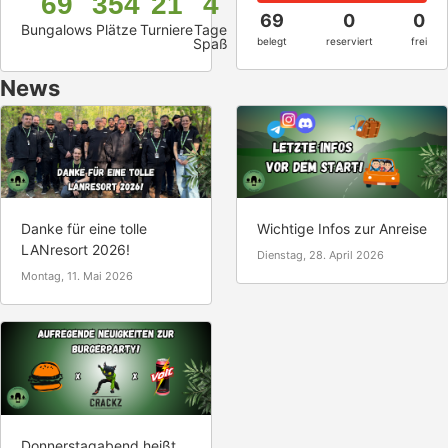
69
354
21
4
69
0
0
Bungalows
Plätze
Turniere
Tage
Spaß
belegt
reserviert
frei
News
Danke für eine tolle
Wichtige Infos zur Anreise
LANresort 2026!
Dienstag, 28. April 2026
Montag, 11. Mai 2026
Donnerstagabend heißt