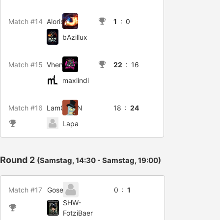
Match #14
Aloris
1
: 0
bAzillux
Match #15
Vhenii
22
: 16
maxlindi
Match #16
Lam0rMaN
18 :
24
Lapa
Round 2
(Samstag, 14:30 - Samstag, 19:00)
Match #17
Gose88
0 :
1
SHW-
FotziBaer