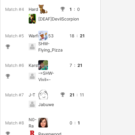
Match #4
HardCora
1
: 0
[DEAF]DevilScorpion
Match #5
Warfront353
18 :
21
SHW-
Flying_Pizza
Match #6
Karsten
7 :
21
-=SHW-
Vivil=-
Match #7
J-T
21
: 11
Jabuwe
N0-
Match #8
0 :
1
Ra
Ravenwood