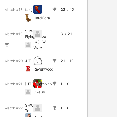
Match #18
faxij
22
: 12
HardCora
SHW-
Match #19
3 :
21
Flying_Pizza
-=SHW-
Vivil=-
Match #20
J-T
21
: 19
Ravenwood
Match #21
[UTFC]KemNaNh
1
: 0
Oke36
SHW-
Match #22
1
: 0
Tentakel