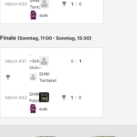
SHW-
Match #30
1
: 0
Tentakel
eule
Finale
(Sonntag, 11:00 - Sonntag, 15:30)
-
Match #31
=SHW-
0 :
1
Vivil=-
SHW-
Tentakel
SHW-
Match #32
1
: 0
FotziBaer
eule