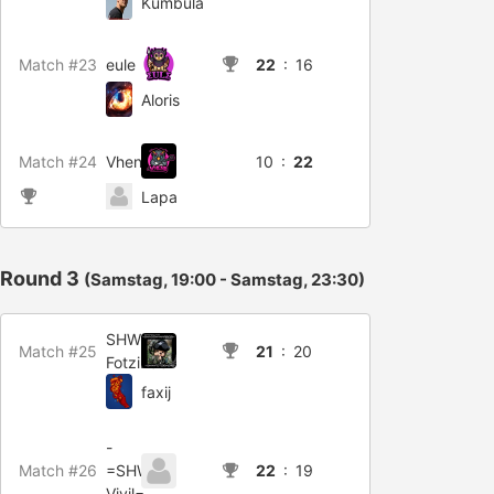
Kumbula
Match #23
eule
22
: 16
Aloris
Match #24
Vhenii
10 :
22
Lapa
Round 3
(Samstag, 19:00 - Samstag, 23:30)
SHW-
Match #25
21
: 20
FotziBaer
faxij
-
Match #26
=SHW-
22
: 19
Vivil=-