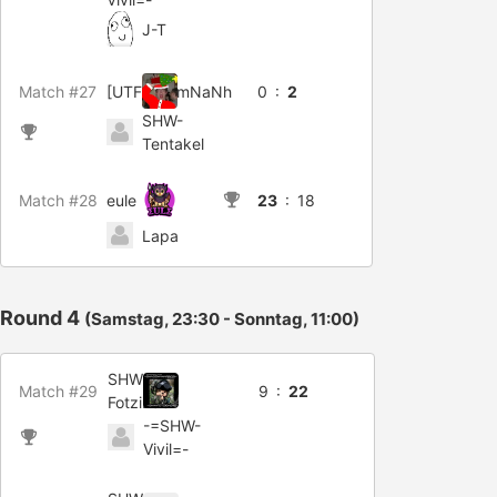
J-T
Match #27
[UTFC]KemNaNh
0 :
2
SHW-
Tentakel
Match #28
eule
23
: 18
Lapa
Round 4
(Samstag, 23:30 - Sonntag, 11:00)
SHW-
Match #29
9 :
22
FotziBaer
-=SHW-
Vivil=-