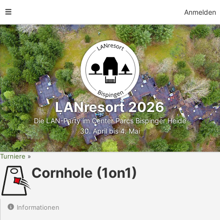
Anmelden
LANresort 2026
Die LAN-Party im Center Parcs Bispinger Heide
30. April bis 4. Mai
Turniere
Cornhole (1on1)
Informationen