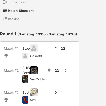
Turnierbaum
Match-Übersicht
Ranking
Round 1
(Samstag, 10:00 - Samstag, 14:30)
Match #1
Sweetczo
7 :
22
Gose88
SHW-
Match #2
22
: 13
FotziBaer
VanGolden
Match #3
Bastyfive
0 :
1
faxij