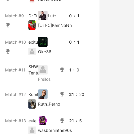
Match #9
Dr.TupperLutz
0 :
1
[UTFC]KemNaNh
Match #10
exitus
0 :
1
Oke36
SHW-
Match #11
1
: 0
Tentakel
Freilos
Match #12
Kumbula
21
: 20
Ruth_Perno
Match #13
eule
21
: 5
wasborninthe90s