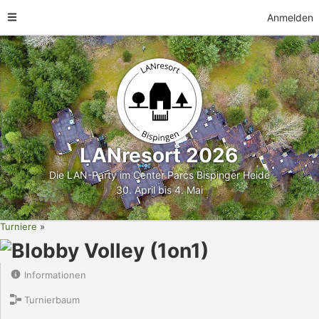
Anmelden
LANresort 2026
Die LAN-Party im Center Parcs Bispinger Heide
30. April bis 4. Mai
Turniere
Blobby Volley (1on1)
Informationen
Turnierbaum