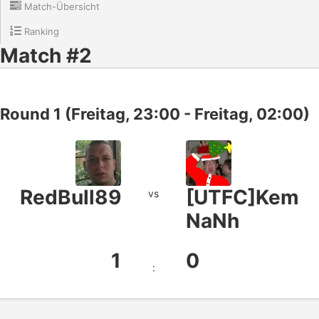
Match-Übersicht
Ranking
Match #2
Round 1 (Freitag, 23:00 - Freitag, 02:00)
RedBull89
[UTFC]Kem
vs
NaNh
1
0
: