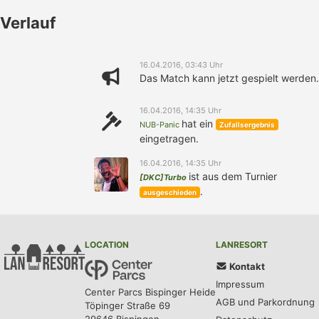
Verlauf
16.04.2016, 03:43 Uhr
Das Match kann jetzt gespielt werden.
16.04.2016, 14:35 Uhr
hat ein
NUB-Panic
Zufallsergebnis
eingetragen.
16.04.2016, 14:35 Uhr
ist aus dem Turnier
[DKC]Turbo
.
ausgeschieden
LOCATION
LANRESORT
Kontakt
Impressum
Center Parcs Bispinger Heide
AGB und Parkordnung
Töpinger Straße 69
29646 Bispingen