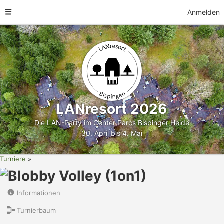
Anmelden
LANresort 2026
Die LAN-Party im Center Parcs Bispinger Heide
30. April bis 4. Mai
Turniere
Blobby Volley (1on1)
Informationen
Turnierbaum