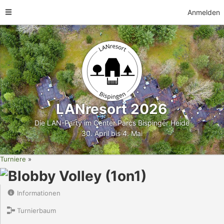
Anmelden
LANresort 2026
Die LAN-Party im Center Parcs Bispinger Heide
30. April bis 4. Mai
Turniere
Blobby Volley (1on1)
Informationen
Turnierbaum