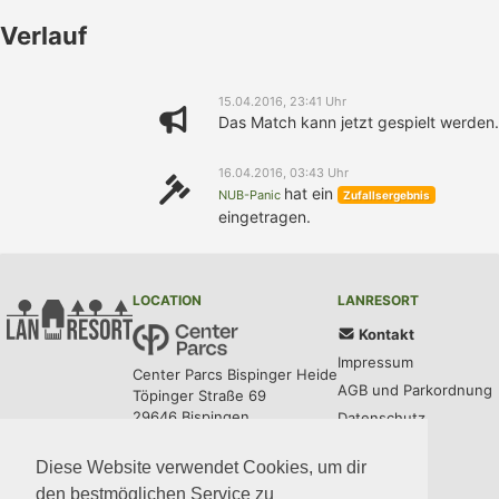
Verlauf
15.04.2016, 23:41 Uhr
Das Match kann jetzt gespielt werden.
16.04.2016, 03:43 Uhr
hat ein
NUB-Panic
Zufallsergebnis
eingetragen.
LOCATION
LANRESORT
Kontakt
Impressum
Center Parcs Bispinger Heide
AGB und Parkordnung
Töpinger Straße 69
29646 Bispingen
Datenschutz
Diese Website verwendet Cookies, um dir
UPDATES
COMMUNITY
MEDIA
CODE
den bestmöglichen Service zu