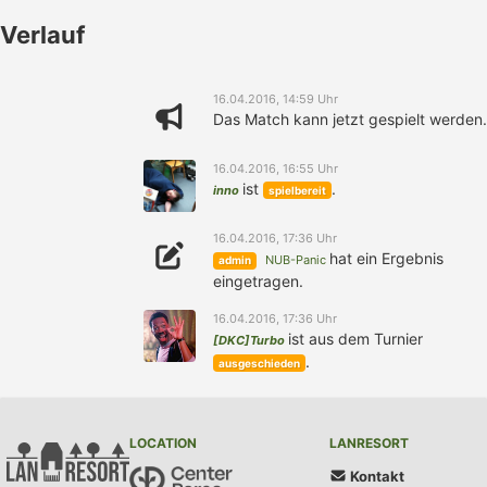
Verlauf
16.04.2016, 14:59 Uhr
Das Match kann jetzt gespielt werden.
16.04.2016, 16:55 Uhr
ist
.
inno
spielbereit
16.04.2016, 17:36 Uhr
hat ein Ergebnis
NUB-Panic
admin
eingetragen.
16.04.2016, 17:36 Uhr
ist aus dem Turnier
[DKC]Turbo
.
ausgeschieden
LOCATION
LANRESORT
Kontakt