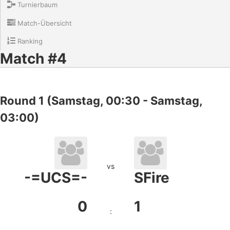
Turnierbaum
Match-Übersicht
Ranking
Match #4
Round 1 (Samstag, 00:30 - Samstag,
03:00)
vs
-=UCS=-
SFire
0
1
: