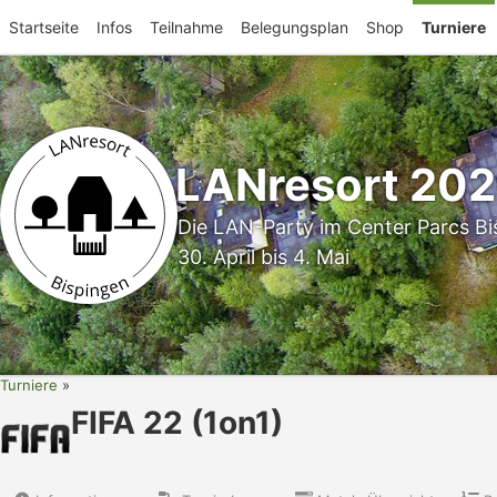
Startseite
Infos
Teilnahme
Belegungsplan
Shop
Turniere
LANresort 20
Die LAN-Party im Center Parcs Bi
30. April bis 4. Mai
Turniere
FIFA 22 (1on1)