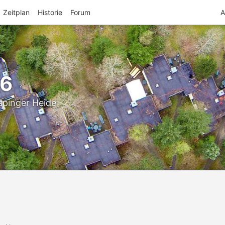
Zeitplan
Historie
Forum
A
26
spinger Heide