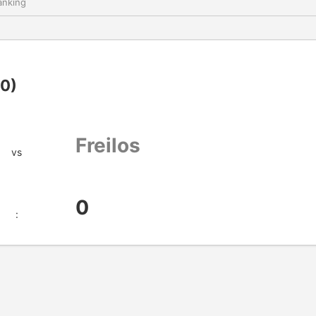
nking
00)
Freilos
vs
0
: