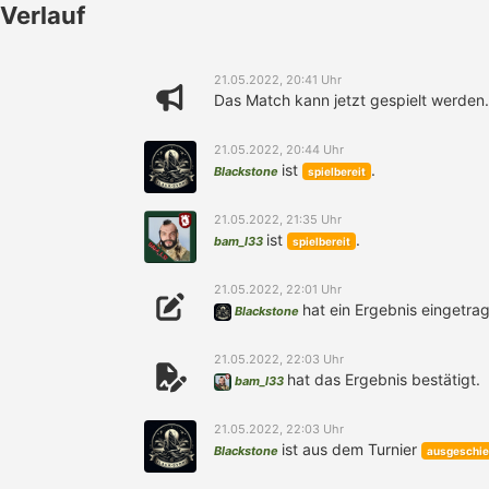
Verlauf
21.05.2022, 20:41 Uhr
Das Match kann jetzt gespielt werden.
21.05.2022, 20:44 Uhr
ist
.
Blackstone
spielbereit
21.05.2022, 21:35 Uhr
ist
.
bam_l33
spielbereit
21.05.2022, 22:01 Uhr
hat ein Ergebnis eingetra
Blackstone
21.05.2022, 22:03 Uhr
hat das Ergebnis bestätigt.
bam_l33
21.05.2022, 22:03 Uhr
ist aus dem Turnier
Blackstone
ausgeschi