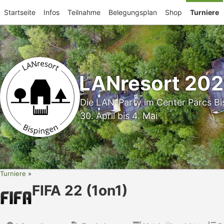
Startseite
Infos
Teilnahme
Belegungsplan
Shop
Turniere
LANresort 20
Die LAN-Party im Center Parcs Bi
30. April bis 4. Mai
Turniere
FIFA 22 (1on1)