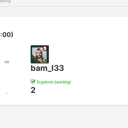
nking
1:00)
vs
bam_l33
Ergebnis bestätigt
2
: