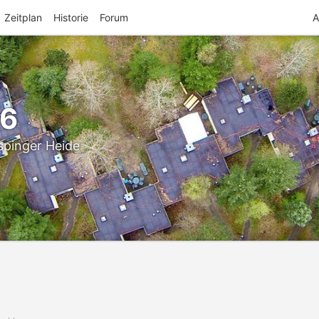
Zeitplan
Historie
Forum
A
26
spinger Heide