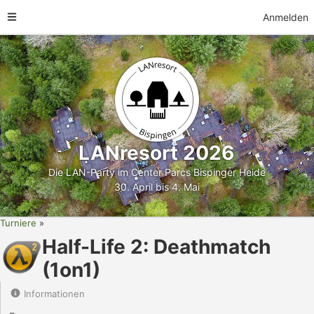
Anmelden
LANresort 2026
Die LAN-Party im Center Parcs Bispinger Heide
30. April bis 4. Mai
Turniere
Half-Life 2: Deathmatch
(1on1)
Informationen