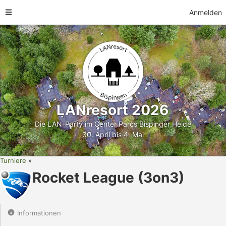
Anmelden
LANresort 2026
Die LAN-Party im Center Parcs Bispinger Heide
30. April bis 4. Mai
Turniere
Rocket League (3on3)
Informationen