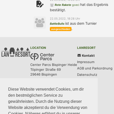
hat das Ergebnis
Rote Rakete
goeci
bestätigt.
22.05.2022, 18:28 Uhr
ist aus dem Turnier
BattleBulls
.
ausgeschieden
LOCATION
LANRESORT
Kontakt
Impressum
Center Parcs Bispinger Heide
AGB und Parkordnung
Töpinger Straße 69
29646 Bispingen
Datenschutz
UPDATES
COMMUNITY
MEDIA
CODE
Diese Website verwendet Cookies, um dir
den bestmöglichen Service zu
gewährleisten. Durch die Nutzung dieser
Website akzeptierst du die Verwendung von
Cookies. Näheres erfährst du in unserer