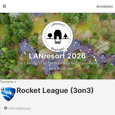
Anmelden
LANresort 2026
Die LAN-Party im Center Parcs Bispinger Heide
30. April bis 4. Mai
Turniere
Rocket League (3on3)
Informationen