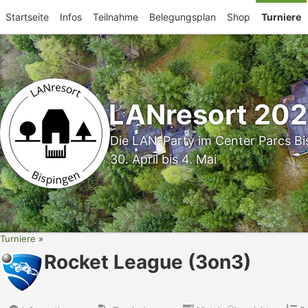
Startseite
Infos
Teilnahme
Belegungsplan
Shop
Turniere
LANresort 20
Die LAN-Party im Center Parcs Bi
30. April bis 4. Mai
Turniere
Rocket League (3on3)