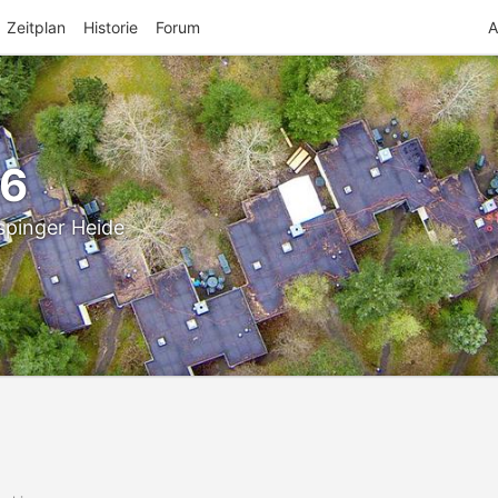
Zeitplan
Historie
Forum
A
26
spinger Heide