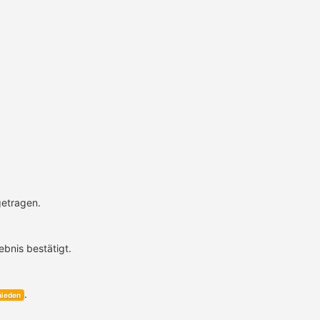
getragen.
ebnis bestätigt.
.
ieden