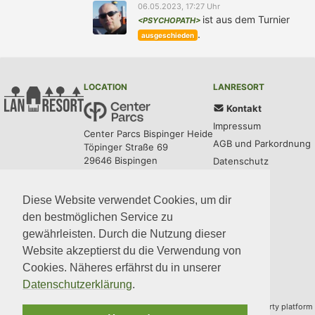
06.05.2023, 17:27 Uhr
ist aus dem Turnier
<PSYCHOPATH>
.
ausgeschieden
LOCATION
LANRESORT
Kontakt
Impressum
Center Parcs Bispinger Heide
AGB und Parkordnung
Töpinger Straße 69
29646 Bispingen
Datenschutz
UPDATES
COMMUNITY
MEDIA
CODE
Diese Website verwendet Cookies, um dir
den bestmöglichen Service zu
gewährleisten. Durch die Nutzung dieser
Website akzeptierst du die Verwendung von
Cookies. Näheres erfährst du in unserer
Datenschutzerklärung
.
Copyright © 2014–2026 Team LANresort · Built with
BYCEPS
– a LAN party platform