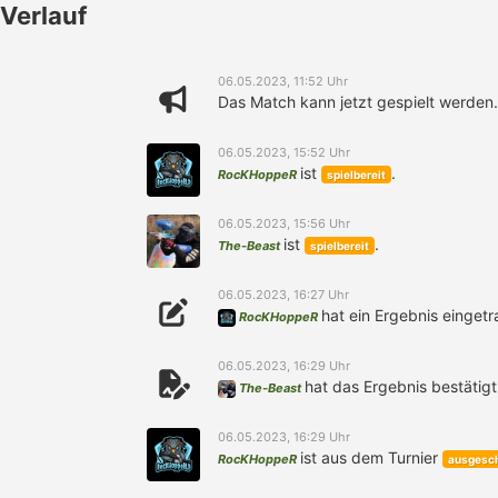
Verlauf
06.05.2023, 11:52 Uhr
Das Match kann jetzt gespielt werden.
06.05.2023, 15:52 Uhr
ist
.
RocKHoppeR
spielbereit
06.05.2023, 15:56 Uhr
ist
.
The-Beast
spielbereit
06.05.2023, 16:27 Uhr
hat ein Ergebnis eingetr
RocKHoppeR
06.05.2023, 16:29 Uhr
hat das Ergebnis bestätigt
The-Beast
06.05.2023, 16:29 Uhr
ist aus dem Turnier
RocKHoppeR
ausgesc