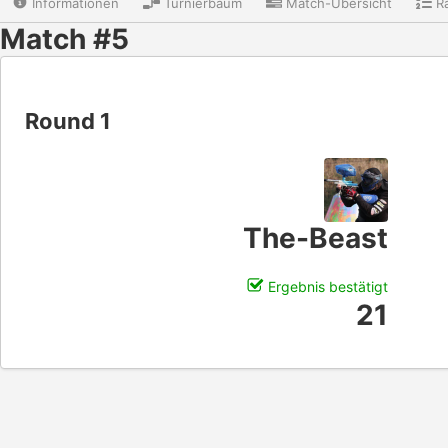
Informationen
Turnierbaum
Match-Übersicht
Ra
Match #5
Round 1
The-Beast
Ergebnis bestätigt
21