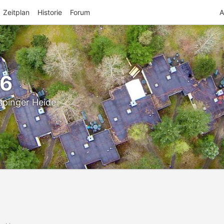
Zeitplan
Historie
Forum
A
26
spinger Heide