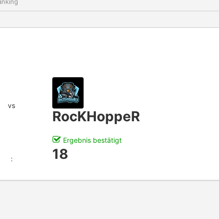
nking
vs
RocKHoppeR
Ergebnis bestätigt
18
: