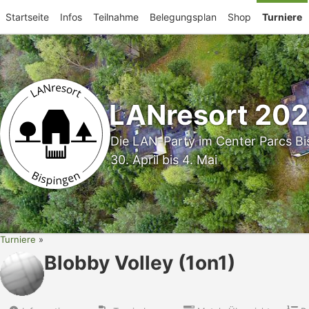
Startseite
Infos
Teilnahme
Belegungsplan
Shop
Turniere
LANresort 20
Die LAN-Party im Center Parcs Bi
30. April bis 4. Mai
Turniere
Blobby Volley (1on1)