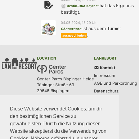
hat das Ergebnis
Ärotik-Duo
Kaythat
bestätigt.
04.05.2024, 18:29 Uhr
ist aus dem Turnier
Gönnerhorn
.
ausgeschieden
LOCATION
LANRESORT
Kontakt
Impressum
Center Parcs Bispinger Heide
AGB und Parkordnung
Töpinger Straße 69
29646 Bispingen
Datenschutz
UPDATES
COMMUNITY
MEDIA
CODE
Diese Website verwendet Cookies, um dir
den bestmöglichen Service zu
gewährleisten. Durch die Nutzung dieser
Website akzeptierst du die Verwendung von
Cookies. Näheres erfährst du in unserer