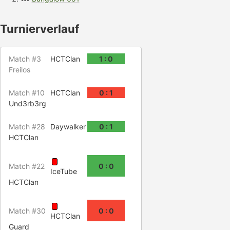
Turnierverlauf
Match #3
HCTClan
1 : 0
Freilos
Match #10
HCTClan
0 : 1
Und3rb3rg
Match #28
Daywalker
0 : 1
HCTClan
Match #22
0 : 0
IceTube
HCTClan
Match #30
0 : 0
HCTClan
Guard