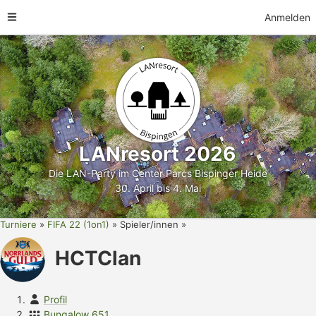
Anmelden
LANresort 2026
Die LAN-Party im Center Parcs Bispinger Heide
30. April bis 4. Mai
Turniere
FIFA 22 (1on1)
Spieler/innen
HCTClan
Profil
Bungalow 651