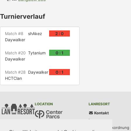
Turnierverlauf
Match #8
shAkez
2 : 0
Daywalker
Match #20
Tytanium
0 : 1
Daywalker
Match #28
Daywalker
0 : 1
HCTClan
LOCATION
LANRESORT
Kontakt
Impressum
Center Parcs Bispinger Heide
AGB und Parkordnung
Töpinger Straße 69