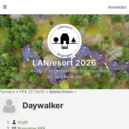
Anmelden
LANresort 2026
Die LAN-Party im Center Parcs Bispinger Heide
30. April bis 4. Mai
Turniere
FIFA 22 (1on1)
Spieler/innen
Daywalker
Profil
Bungalow 888