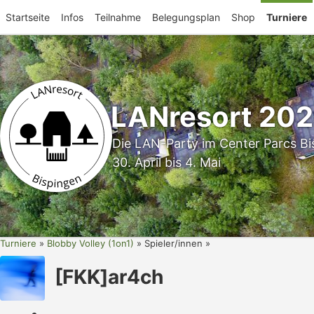
Startseite
Infos
Teilnahme
Belegungsplan
Shop
Turniere
LANresort 20
Die LAN-Party im Center Parcs Bi
30. April bis 4. Mai
Turniere
Blobby Volley (1on1)
Spieler/innen
[FKK]ar4ch