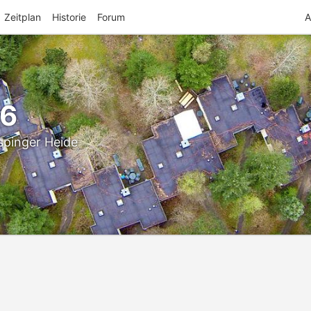
Zeitplan
Historie
Forum
A
26
spinger Heide