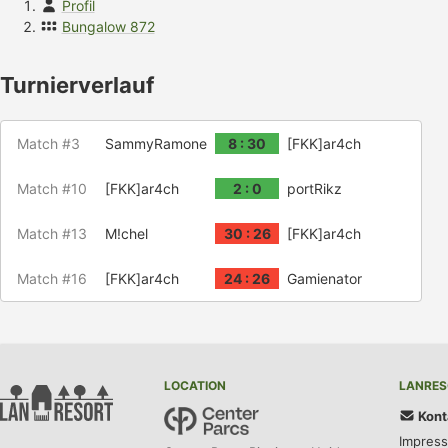
Profil
Bungalow 872
Turnierverlauf
Match #3
SammyRamone
8 : 30
[FKK]ar4ch
Match #10
[FKK]ar4ch
2 : 0
portRikz
Match #13
M!chel
30 : 26
[FKK]ar4ch
Match #16
[FKK]ar4ch
24 : 26
Gamienator
LOCATION
LANRES
Kont
Impres