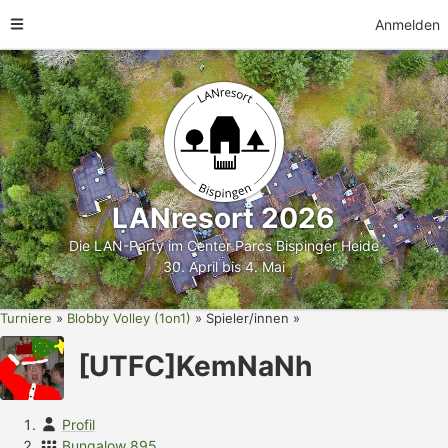
Anmelden
LANresort 2026
Die LAN-Party im Center Parcs Bispinger Heide
30. April bis 4. Mai
Turniere
Blobby Volley (1on1)
Spieler/innen
[UTFC]KemNaNh
Profil
Bungalow 895