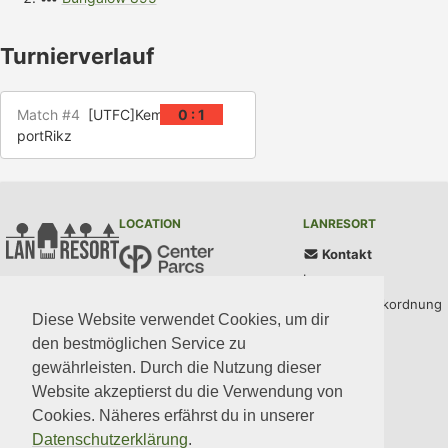
Turnierverlauf
Match #4
[UTFC]KemNaNh
0 : 1
portRikz
LOCATION
LANRESORT
Kontakt
Impressum
Center Parcs Bispinger Heide
AGB und Parkordnung
Töpinger Straße 69
Diese Website verwendet Cookies, um dir
29646 Bispingen
Datenschutz
den bestmöglichen Service zu
gewährleisten. Durch die Nutzung dieser
UPDATES
COMMUNITY
MEDIA
CODE
Website akzeptierst du die Verwendung von
Cookies. Näheres erfährst du in unserer
Datenschutzerklärung
.