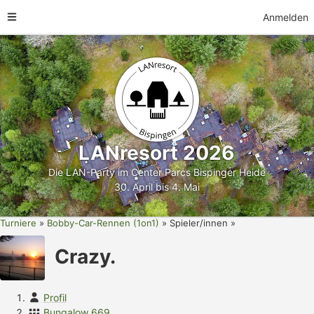
Anmelden
LANresort 2026
Die LAN-Party im Center Parcs Bispinger Heide
30. April bis 4. Mai
Turniere
Bobby-Car-Rennen (1on1)
Spieler/innen
Crazy.
Profil
Bungalow 669