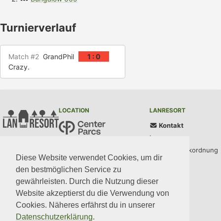
Turnierverlauf
Match #2
GrandPhil
1 : 0
Crazy.
LOCATION
LANRESORT
Kontakt
Impressum
Center Parcs Bispinger Heide
AGB und Parkordnung
Töpinger Straße 69
Diese Website verwendet Cookies, um dir
29646 Bispingen
Datenschutz
den bestmöglichen Service zu
gewährleisten. Durch die Nutzung dieser
UPDATES
COMMUNITY
MEDIA
CODE
Website akzeptierst du die Verwendung von
Cookies. Näheres erfährst du in unserer
Datenschutzerklärung
.