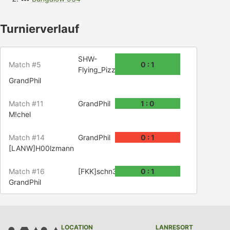
Turnierverlauf
SHW-
Match #5
0 : 1
Flying_Pizza
GrandPhil
Match #11
GrandPhil
1 : 0
M!chel
Match #14
GrandPhil
0 : 1
[LANW]H00lzmann
Match #16
[FKK]schn33wittch3n
0 : 1
GrandPhil
LOCATION
LANRESORT