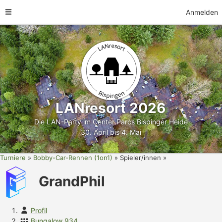
Anmelden
LANresort 2026
Die LAN-Party im Center Parcs Bispinger Heide
30. April bis 4. Mai
Turniere
Bobby-Car-Rennen (1on1)
Spieler/innen
GrandPhil
Profil
Bungalow 934