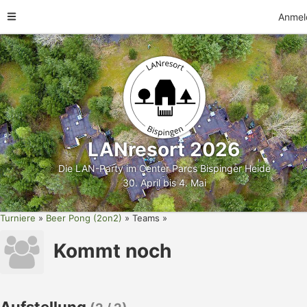
Anmel
LANresort 2026
Die LAN-Party im Center Parcs Bispinger Heide
30. April bis 4. Mai
Turniere
Beer Pong (2on2)
Teams
Kommt noch