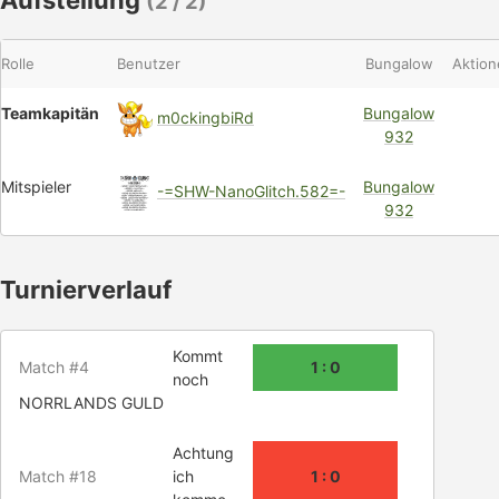
Aufstellung
(2 / 2)
Rolle
Benutzer
Bungalow
Aktion
Teamkapitän
Bungalow
m0ckingbiRd
932
Mitspieler
Bungalow
-=SHW-NanoGlitch.582=-
932
Turnierverlauf
Kommt
Match #4
1 : 0
noch
NORRLANDS GULD
Achtung
Match #18
ich
1 : 0