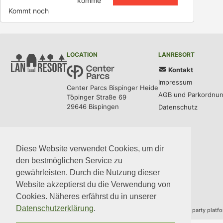
komme
Kommt noch
LOCATION
LANRESORT
Kontakt
Impressum
Center Parcs Bispinger Heide
AGB und Parkordnu
Töpinger Straße 69
29646 Bispingen
Datenschutz
UPDATES
COMMUNITY
MEDIA
CODE
Diese Website verwendet Cookies, um dir
den bestmöglichen Service zu
gewährleisten. Durch die Nutzung dieser
Website akzeptierst du die Verwendung von
Cookies. Näheres erfährst du in unserer
Datenschutzerklärung
.
Copyright © 2014–2026 Team LANresort · Built with
BYCEPS
– a LAN party platf