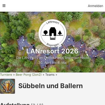
Anmelden
LANresort 2026
Die LAN-Party im Center Parcs Bispinger Heide
30. April bis 4. Mai
Turniere
Beer Pong (2on2)
Teams
Sübbeln und Ballern