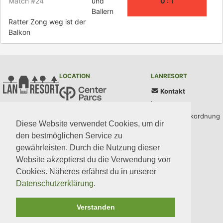
Match #24
und
0 : 1
Ballern
Ratter Zong weg ist der
Balkon
LOCATION
LANRESORT
Kontakt
Impressum
Center Parcs Bispinger Heide
AGB und Parkordnung
Töpinger Straße 69
Diese Website verwendet Cookies, um dir
29646 Bispingen
Datenschutz
den bestmöglichen Service zu
gewährleisten. Durch die Nutzung dieser
UPDATES
COMMUNITY
MEDIA
CODE
Website akzeptierst du die Verwendung von
Cookies. Näheres erfährst du in unserer
Datenschutzerklärung
.
Verstanden