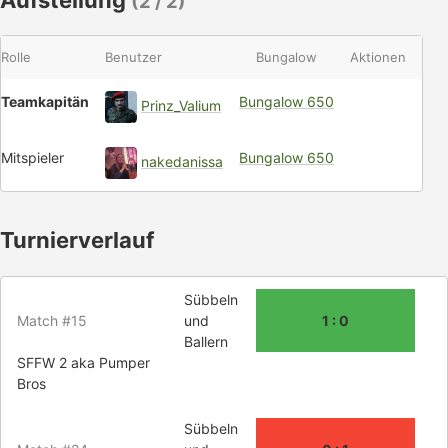
Aufstellung
(2 / 2)
Rolle
Benutzer
Bungalow
Aktionen
Teamkapitän
Bungalow 650
Prinz_Valium
Mitspieler
Bungalow 650
nakedanissa
Turnierverlauf
Sübbeln
Match #15
und
1 : 0
Ballern
SFFW 2 aka Pumper
Bros
Sübbeln