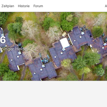
Zeitplan
Historie
Forum
A
26
spinger Heide