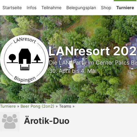
Startseite
Infos
Teilnahme
Belegungsplan
Shop
Turniere
LANresort 20
Die LAN-Party im Center Parcs Bi
30. April bis 4. Mai
Turniere
Beer Pong (2on2)
Teams
Ärotik-Duo