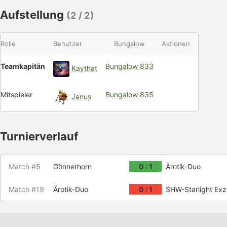
Aufstellung
(2 / 2)
Rolle
Benutzer
Bungalow
Aktionen
Teamkapitän
Bungalow 833
Kaythat
Mitspieler
Bungalow 835
Janus
Turnierverlauf
Match #5
Gönnerhorn
0 : 1
Ärotik-Duo
Match #19
Ärotik-Duo
0 : 1
SHW-Starlight Exz