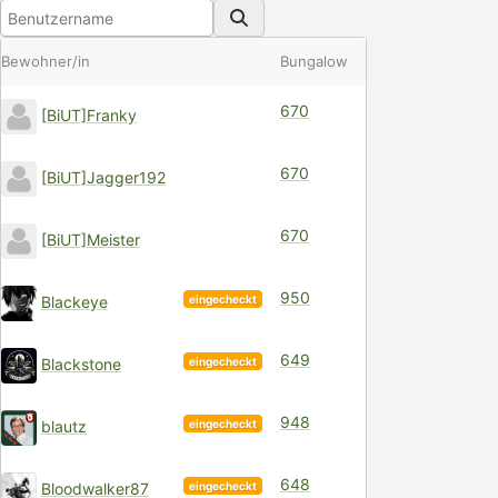
Bewohner/in
Bungalow
670
[BiUT]Franky
670
[BiUT]Jagger192
670
[BiUT]Meister
950
eingecheckt
Blackeye
649
eingecheckt
Blackstone
948
eingecheckt
blautz
648
eingecheckt
Bloodwalker87