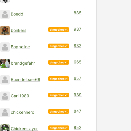
885
Boeddi
937
eingecheckt
bonkers
832
eingecheckt
Boppeline
665
eingecheckt
brandgefahr
657
eingecheckt
Buendelbaer68
939
eingecheckt
Carli1989
847
eingecheckt
chickenhero
852
eingecheckt
Chickenslayer