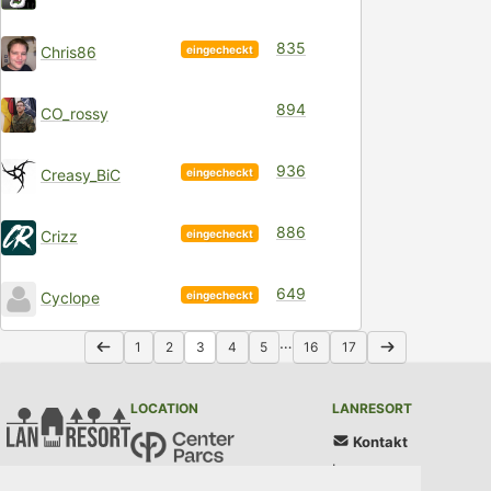
835
eingecheckt
Chris86
894
CO_rossy
936
eingecheckt
Creasy_BiC
886
eingecheckt
Crizz
649
eingecheckt
Cyclope
…
1
2
3
4
5
16
17
LOCATION
LANRESORT
Kontakt
Impressum
Center Parcs Bispinger Heide