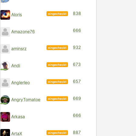
838
eingecheckt
Aloris
666
Amazone76
932
eingecheckt
aminsrz
673
eingecheckt
Andi
657
eingecheckt
Anglerleo
669
eingecheckt
AngryTomatoe
666
Arkasa
887
eingecheckt
ArtaX