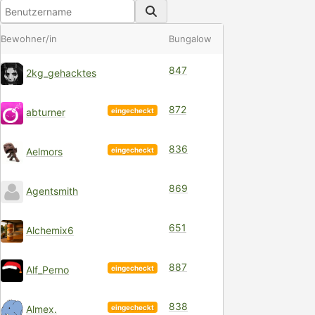
Bewohner/in
Bungalow
847
2kg_gehacktes
872
eingecheckt
abturner
836
eingecheckt
Aelmors
869
Agentsmith
651
Alchemix6
887
eingecheckt
Alf_Perno
838
eingecheckt
Almex.