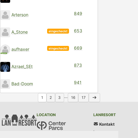
849
Arterson
653
eingecheckt
A_Stone
669
eingecheckt
aufhaxer
873
Azrael_SEt
941
Bad-Doom
…
1
2
3
16
17
LOCATION
LANRESORT
Kontakt
Impressum
Center Parcs Bispinger Heide