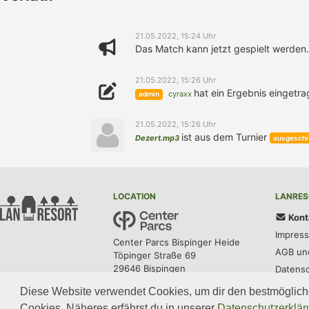
21.05.2022, 15:24 Uhr
Das Match kann jetzt gespielt werden.
21.05.2022, 15:26 Uhr
hat ein Ergebnis eingetra
cyraxx
admin
21.05.2022, 15:26 Uhr
ist aus dem Turnier
Dezert.mp3
ausgeschi
LOCATION
LANRES
Kont
Impres
Center Parcs Bispinger Heide
AGB un
Töpinger Straße 69
29646 Bispingen
Datens
Diese Website verwendet Cookies, um dir den bestmöglich
Cookies. Näheres erfährst du in unserer
Datenschutzerklär