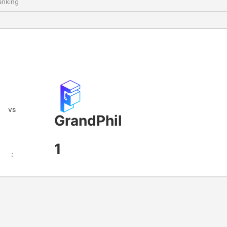
nking
vs
GrandPhil
1
: