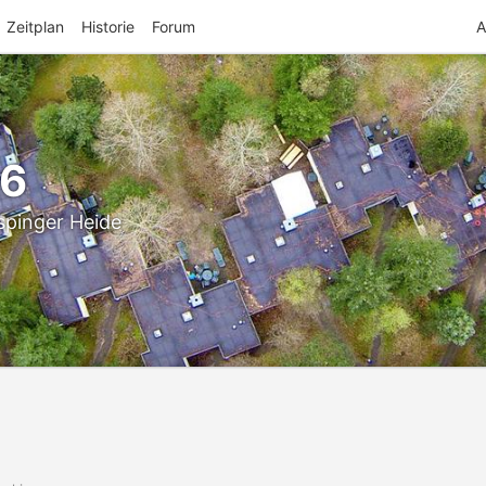
Zeitplan
Historie
Forum
A
26
spinger Heide