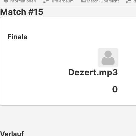
Informationen
Turnierbaum
Match-Übersicht
Ra
Match #15
Finale
Dezert.mp3
0
Verlauf