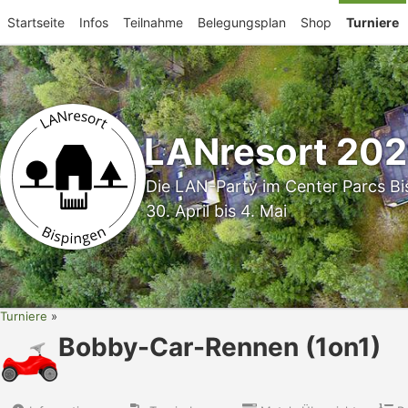
Startseite
Infos
Teilnahme
Belegungsplan
Shop
Turniere
LANresort 20
Die LAN-Party im Center Parcs Bi
30. April bis 4. Mai
Turniere
Bobby-Car-Rennen (1on1)