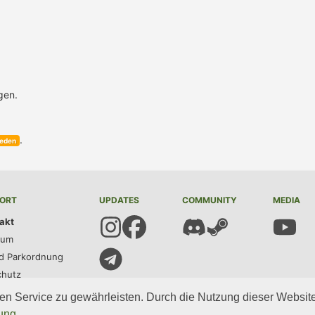
gen.
.
eden
ORT
UPDATES
COMMUNITY
MEDIA
akt
sum
d Parkordnung
chutz
en Service zu gewährleisten. Durch die Nutzung dieser Websit
ung
.