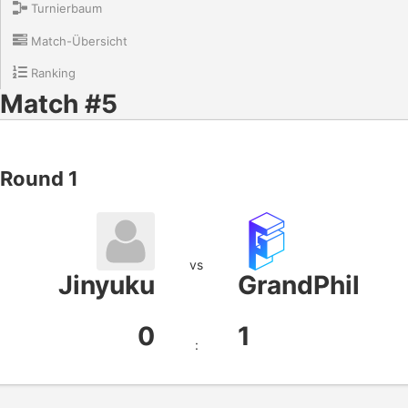
Turnierbaum
Match-Übersicht
Ranking
Match #5
Round 1
vs
Jinyuku
GrandPhil
0
1
: